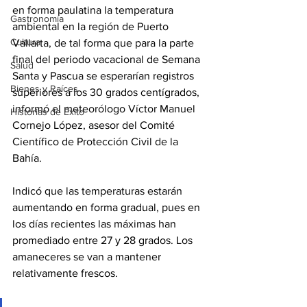
en forma paulatina la temperatura 
Gastronomía
ambiental en la región de Puerto 
Cultura
Vallarta, de tal forma que para la parte 
final del periodo vacacional de Semana 
Salud
Santa y Pascua se esperarían registros 
Bienes y Raíces
superiores a los 30 grados centígrados, 
informó el meteorólogo Víctor Manuel 
Historias de Éxito
Cornejo López, asesor del Comité 
Científico de Protección Civil de la 
Bahía.
Indicó que las temperaturas estarán 
aumentando en forma gradual, pues en 
los días recientes las máximas han 
promediado entre 27 y 28 grados. Los 
amaneceres se van a mantener 
relativamente frescos.