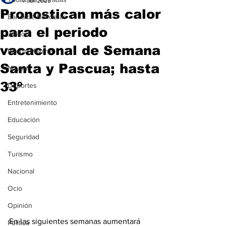
7 abr 2025
Pronostican más calor
Bahía de Banderas
para el periodo
Jalisco
vacacional de Semana
Puerto Vallarta
Santa y Pascua; hasta
Nayarit
33º
Deportes
Entretenimiento
Educación
Seguridad
Turismo
Nacional
Ocio
Opinión
En las siguientes semanas aumentará 
Política