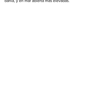
bahía, y en mar abierta más elevadas.
Puerto Vallarta
Bahía de Banderas
Ver todo
Entradas recientes