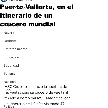
21 dic 2023
Puerto Vallarta, en el
Bahía de Banderas
itinerario de un
Jalisco
crucero mundial
Puerto Vallarta
Nayarit
Deportes
Entretenimiento
Educación
Seguridad
Turismo
Nacional
MSC Cruceros anunció la apertura de 
Ocio
las ventas para su crucero de vuelta al 
mundo a bordo del MSC Magnifica, con 
Opinión
un itinerario de 119 días visitando 47 
Política