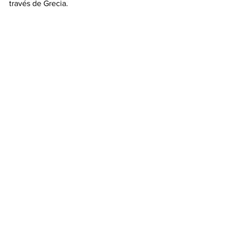
través de Grecia.
Puerto Vallarta
Turismo
Ver todo
Entradas recientes