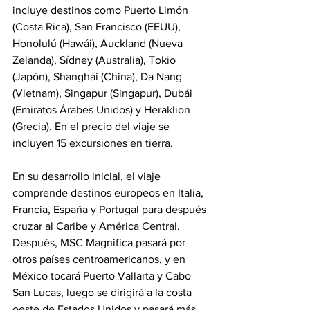
incluye destinos como Puerto Limón 
(Costa Rica), San Francisco (EEUU), 
Honolulú (Hawái), Auckland (Nueva 
Zelanda), Sídney (Australia), Tokio 
(Japón), Shanghái (China), Da Nang 
(Vietnam), Singapur (Singapur), Dubái 
(Emiratos Árabes Unidos) y Heraklion 
(Grecia). En el precio del viaje se 
incluyen 15 excursiones en tierra.
En su desarrollo inicial, el viaje 
comprende destinos europeos en Italia, 
Francia, España y Portugal para después 
cruzar al Caribe y América Central.  
Después, MSC Magnifica pasará por 
otros países centroamericanos, y en 
México tocará 
Puerto Vallarta y Cabo 
San Lucas, luego se dirigirá a la costa 
oeste de Estados Unidos y pasará más 