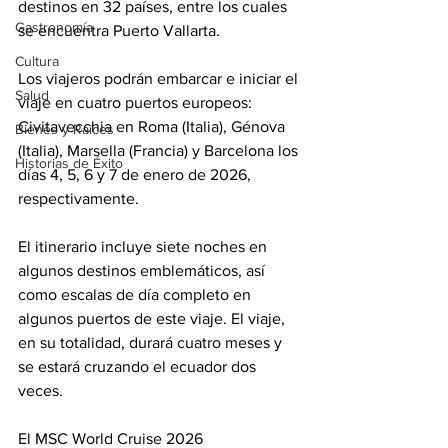
destinos en 32 países, entre los cuales 
Gastronomía
se encuentra Puerto Vallarta.
Cultura
Los viajeros podrán embarcar e iniciar el 
Salud
viaje en cuatro puertos europeos: 
Civitavecchia en Roma (Italia), Génova 
Bienes y Raíces
(Italia), Marsella (Francia) y Barcelona los 
Historias de Éxito
días 4, 5, 6 y 7 de enero de 2026, 
respectivamente.
El itinerario incluye siete noches en 
algunos destinos emblemáticos, así 
como escalas de día completo en 
algunos puertos de este viaje. El viaje, 
en su totalidad, durará cuatro meses y 
se estará cruzando el ecuador dos 
veces. 
El MSC World Cruise 2026 