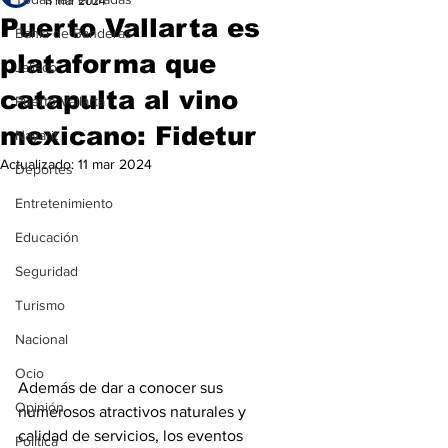
11 mar 2024
Puerto Vallarta es
Bahía de Banderas
plataforma que
Jalisco
catapulta al vino
Puerto Vallarta
mexicano: Fidetur
Nayarit
Actualizado:
11 mar 2024
Deportes
Entretenimiento
Educación
Seguridad
Turismo
Nacional
Ocio
Además de dar a conocer sus 
Opinión
numerosos atractivos naturales y 
calidad de servicios, los eventos 
Política