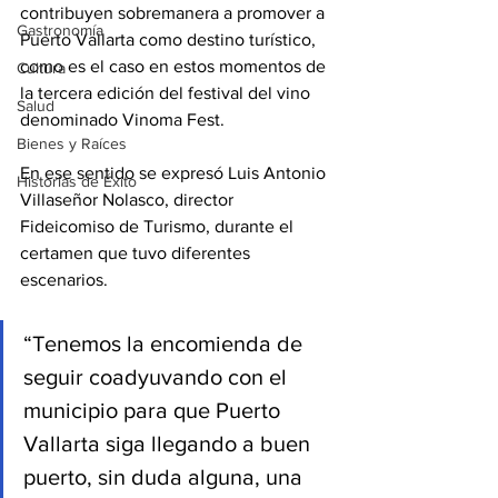
contribuyen sobremanera a promover a 
Gastronomía
Puerto Vallarta como destino turístico, 
como es el caso en estos momentos de 
Cultura
la tercera edición del festival del vino 
Salud
denominado Vinoma Fest.
Bienes y Raíces
En ese sentido se expresó Luis Antonio 
Historias de Éxito
Villaseñor Nolasco, director 
Fideicomiso de Turismo, durante el 
certamen que tuvo diferentes 
escenarios.
“Tenemos la encomienda de 
seguir coadyuvando con el 
municipio para que Puerto 
Vallarta siga llegando a buen 
puerto, sin duda alguna, una 