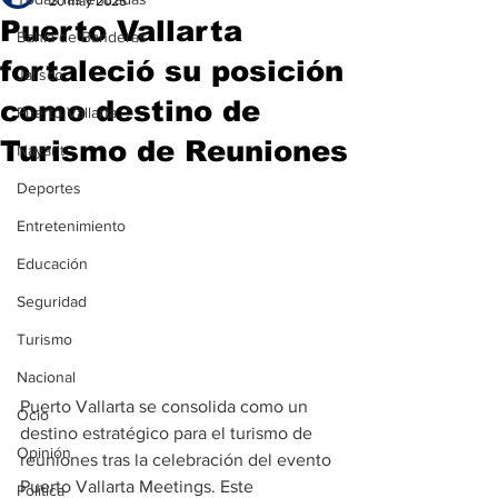
20 may 2025
Puerto Vallarta
Bahía de Banderas
fortaleció su posición
Jalisco
como destino de
Puerto Vallarta
Turismo de Reuniones
Nayarit
Deportes
Entretenimiento
Educación
Seguridad
Turismo
Nacional
Puerto Vallarta se consolida como un 
Ocio
destino estratégico para el turismo de 
Opinión
reuniones tras la celebración del evento 
Puerto Vallarta Meetings. Este 
Política