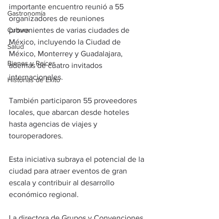
importante encuentro reunió a 55 
Gastronomía
organizadores de reuniones 
provenientes de varias ciudades de 
Cultura
México, incluyendo la Ciudad de 
Salud
México, Monterrey y Guadalajara, 
Bienes y Raíces
además de cuatro invitados 
internacionales.
Historias de Éxito
También participaron 55 proveedores 
locales, que abarcan desde hoteles 
hasta agencias de viajes y 
touroperadores. 
Esta iniciativa subraya el potencial de la 
ciudad para atraer eventos de gran 
escala y contribuir al desarrollo 
económico regional.
La
 directora de Grupos y Convenciones 