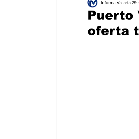
Informa Vallarta
29 
Educación
Seguridad
T
Puerto 
oferta 
Salud
Bienes y Raíces
H