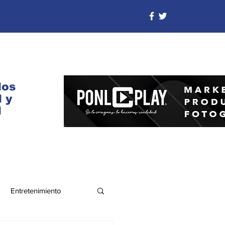
dos
 y
d
Entretenimiento