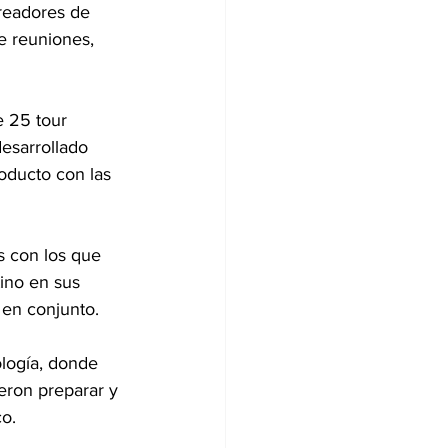
readores de 
e reuniones, 
 25 tour 
esarrollado 
oducto con las 
s con los que 
ino en sus 
 en conjunto.
logía, donde 
ron preparar y 
o. 