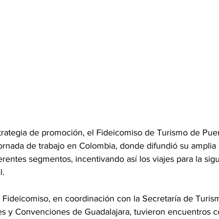
rategia de promoción, el Fideicomiso de Turismo de Puert
jornada de trabajo en Colombia, donde difundió su amplia
erentes 
segmentos, i
ncentivando así los
 viajes pa
ra la sig
l.
 Fideicomiso, en coordinación co
n la Secretaría de Turis
ntes y Convencione
s de Guadalajara, tuvieron encuentros c