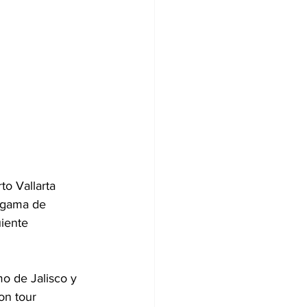
o Vallarta 
 gama de 
uiente 
mo de Jalisco y 
on tour 