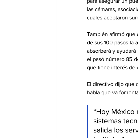
para asegurar un pue
las cámaras, asociaci
cuales aceptaron sum
También afirmó que 
de sus 100 pasos la 
absorberá y ayudará 
el pasó número 85 de
que tiene interés de 
El directivo dijo qu
habla que va fomentar
“Hoy México n
sistemas tecno
salida los ser