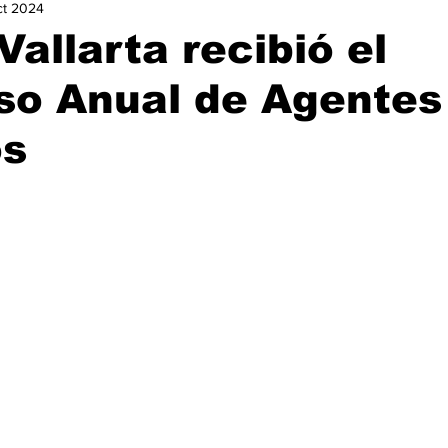
ct 2024
urismo
Nacional
Ocio
Opinión
Política
Ga
Vallarta recibió el
so Anual de Agentes
istorias de Éxito
os