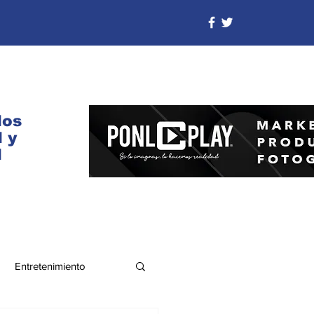
dos
 y
d
Entretenimiento