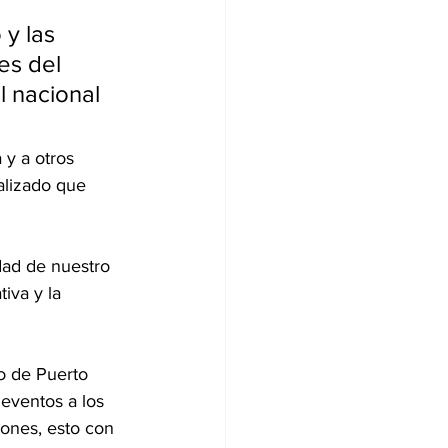
y las 
es del 
l nacional 
 y a otros 
alizado que 
dad de nuestro 
iva y la 
o de Puerto 
eventos a los 
ones, esto con 