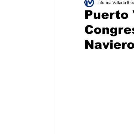
Informa Vallarta
8 o
Educación
Seguridad
T
Puerto 
Congre
Salud
Bienes y Raíces
H
Navier