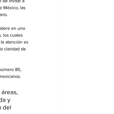
de invitar a 
e México, las 
rio.
idere en uno 
 los cuales 
la atención es 
a claridad de 
 número 85, 
 mexicanos. 
 áreas, 
da y 
 del 