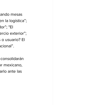
tando mesas 
la logística”; 
or”; "El 
rcio exterior”; 
s o usuario? El 
cional”.
 consolidarán 
or mexicano, 
arlo ante las 