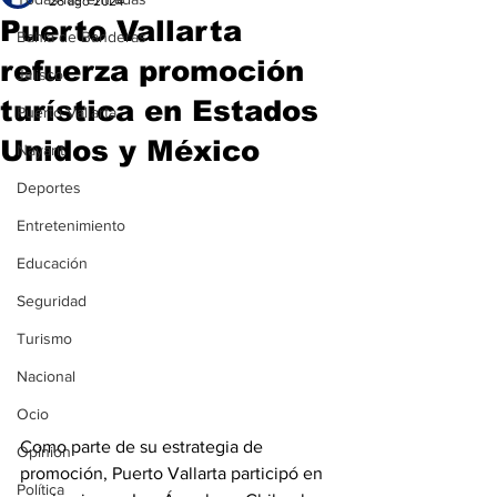
26 ago 2024
Puerto Vallarta
Bahía de Banderas
refuerza promoción
Jalisco
turística en Estados
Puerto Vallarta
Unidos y México
Nayarit
Deportes
Entretenimiento
Educación
Seguridad
Turismo
Nacional
Ocio
Como parte de su estrategia de 
Opinión
promoción, Puerto Vallarta participó en 
Política