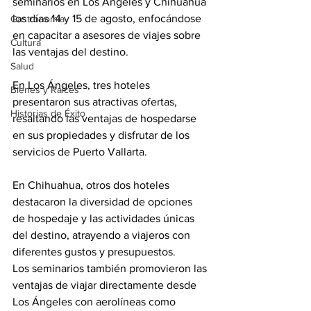
seminarios en Los Ángeles y Chihuahua 
los días 14 y 15 de agosto, enfocándose 
Gastronomía
en capacitar a asesores de viajes sobre 
Cultura
las ventajas del destino.
Salud
En Los Ángeles, tres hoteles 
Bienes y Raíces
presentaron sus atractivas ofertas, 
Historias de Éxito
resaltando las ventajas de hospedarse 
en sus propiedades y disfrutar de los 
servicios de Puerto Vallarta.
En Chihuahua, otros dos hoteles 
destacaron la diversidad de opciones 
de hospedaje y las actividades únicas 
del destino, atrayendo a viajeros con 
diferentes gustos y presupuestos.
Los seminarios también promovieron las 
ventajas de viajar directamente desde 
Los Ángeles con aerolíneas como 