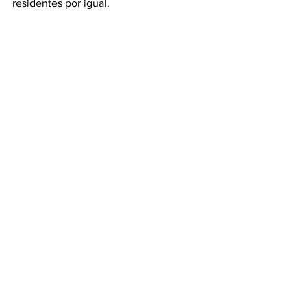
residentes por igual.
Puerto Vallarta
Turismo
Ver todo
Entradas recientes