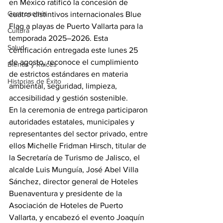
en México ratificó la concesión de 
Gastronomía
cuatro distintivos internacionales Blue 
Flag a playas de Puerto Vallarta para la 
Cultura
temporada 2025–2026. Esta 
Salud
certificación entregada este lunes 25 
de agosto, reconoce el cumplimiento 
Bienes y Raíces
de estrictos estándares en materia 
Historias de Éxito
ambiental, seguridad, limpieza, 
accesibilidad y gestión sostenible.
En la ceremonia de entrega participaron 
autoridades estatales, municipales y 
representantes del sector privado, entre 
ellos Michelle Fridman Hirsch, titular de 
la Secretaría de Turismo de Jalisco, el 
alcalde Luis Munguía, José Abel Villa 
Sánchez, director general de Hoteles 
Buenaventura y presidente de la 
Asociación de Hoteles de Puerto 
Vallarta, y encabezó el evento Joaquín 