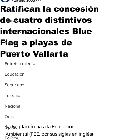
25 ago 2025
Ratifican la concesión
Bahía de Banderas
de cuatro distintivos
Jalisco
internacionales Blue
Puerto Vallarta
Flag a playas de
Nayarit
Puerto Vallarta
Deportes
Entretenimiento
Educación
Seguridad
Turismo
Nacional
Ocio
La Fundación para la Educación 
Opinión
Ambiental (FEE, por sus siglas en inglés) 
Política