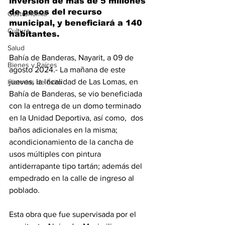
inversión de más de 5 millones 
de pesos del recurso 
Gastronomía
municipal, y beneficiará a 140 
Cultura
habitantes.
Salud
Bahía de Banderas, Nayarit, a 09 de 
Bienes y Raíces
agosto 2024.- La mañana de este 
jueves, la localidad de Las Lomas, en 
Historias de Éxito
Bahía de Banderas, se vio beneficiada 
con la entrega de un domo terminado 
en la Unidad Deportiva, así como,  dos 
baños adicionales en la misma; 
acondicionamiento de la cancha de 
usos múltiples con pintura 
antiderrapante tipo tartán; además del 
empedrado en la calle de ingreso al 
poblado.
Esta obra que fue supervisada por el 