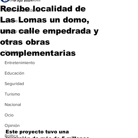
9 ago 2024
Recibe localidad de
Bahía de Banderas
Las Lomas un domo,
Jalisco
una calle empedrada y
Puerto Vallarta
otras obras
Nayarit
complementarias
Deportes
Entretenimiento
Educación
Seguridad
Turismo
Nacional
Ocio
Opinión
Este proyecto tuvo una 
Política