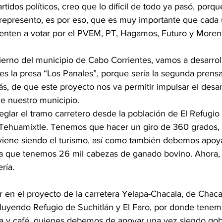
rtidos políticos, creo que lo difícil de todo ya pasó, porq
os represento, es por eso, que es muy importante que cada
esenten a votar por el PVEM, PT, Hagamos, Futuro y Moren
erno del municipio de Cabo Corrientes, vamos a desarroll
s la presa “Los Panales”, porque sería la segunda prensa 
s, de que este proyecto nos va permitir impulsar el desarro
 de nuestro municipio.
glar el tramo carretero desde la población de El Refugio
 Tehuamixtle. Tenemos que hacer un giro de 360 grados, s
 viene siendo el turismo, así como también debemos apoya
 a que tenemos 26 mil cabezas de ganado bovino. Ahora, 
ría.
en el proyecto de la carretera Yelapa-Chacala, de Chacala
cluyendo Refugio de Suchitlán y El Faro, por donde tene
lla y café, quienes debemos de apoyar una vez siendo gob