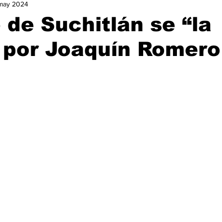
may 2024
urismo
Nacional
Ocio
Opinión
Política
Ga
 de Suchitlán se “la
 por Joaquín Romero
istorias de Éxito