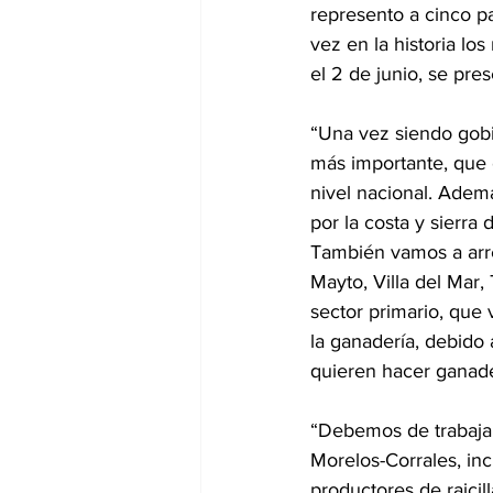
represento a cinco pa
vez en la historia l
el 2 de junio, se pr
“Una vez siendo gobi
más importante, que e
nivel nacional. Ademá
por la costa y sierra
También vamos a arre
Mayto, Villa del Mar,
sector primario, que
la ganadería, debido
quieren hacer ganade
“Debemos de trabajar 
Morelos-Corrales, in
productores de raici