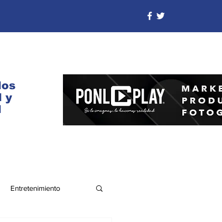
dos
 y
d
Entretenimiento