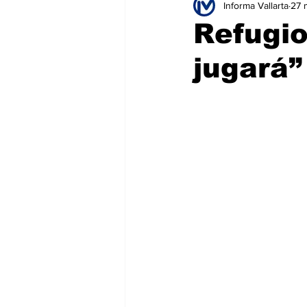
Informa Vallarta
27 
Educación
Seguridad
T
Refugio
jugará”
Salud
Bienes y Raíces
H