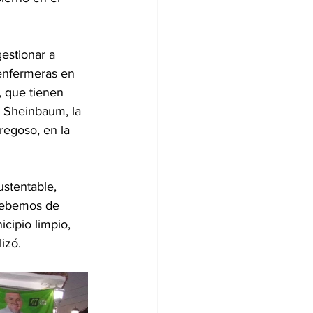
estionar a 
 enfermeras en 
, que tienen 
a Sheinbaum, la 
regoso, en la 
stentable, 
debemos de 
cipio limpio, 
izó.