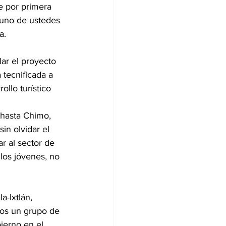
ue por primera 
 uno de ustedes 
a.
ar el proyecto 
tecnificada a 
llo turístico 
 hasta Chimo, 
in olvidar el 
r al sector de 
los jóvenes, no 
-Ixtlán, 
mos un grupo de 
ierno en el 