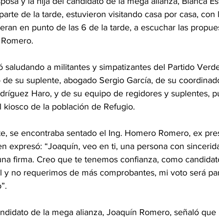
sposa y la hija del candidato de la mega alianza, Blanca Es
arte de la tarde, estuvieron visitando casa por casa, con l
ieran en punto de las 6 de la tarde, a escuchar las propue
 Romero.
 saludando a militantes y simpatizantes del Partido Verde
de su suplente, abogado Sergio García, de su coordinad
ríguez Haro, y de su equipo de regidores y suplentes, pu
al kiosco de la población de Refugio.
nte, se encontraba sentado el Ing. Homero Romero, ex pre
n expresó: “Joaquín, veo en ti, una persona con sincerid
 una firma. Creo que te tenemos confianza, como candidato
l y no requerimos de más comprobantes, mi voto será pa
”.
andidato de la mega alianza, Joaquín Romero, señaló que 