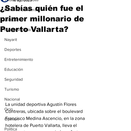
16 ago 2023
¿Sabías quién fue el
Bahía de Banderas
primer millonario de
Jalisco
Puerto Vallarta?
Puerto Vallarta
Nayarit
Deportes
Entretenimiento
Educación
Seguridad
Turismo
Nacional
La unidad deportiva Agustín Flores 
Ocio
Contreras, ubicada sobre el boulevard 
Francisco Medina Ascencio, en la zona 
Opinión
hotelera de Puerto Vallarta, lleva el 
Política