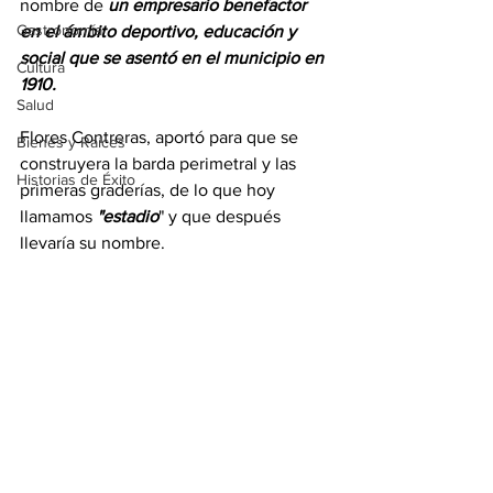
nombre de
 un empresario benefactor 
Gastronomía
en el ámbito deportivo, educación y 
social que se asentó en el municipio en 
Cultura
1910. 
Salud
Flores Contreras, aportó para que se 
Bienes y Raíces
construyera la barda perimetral y las 
Historias de Éxito
primeras graderías, de lo que hoy 
llamamos 
"estadio
" y que después 
llevaría su nombre. 