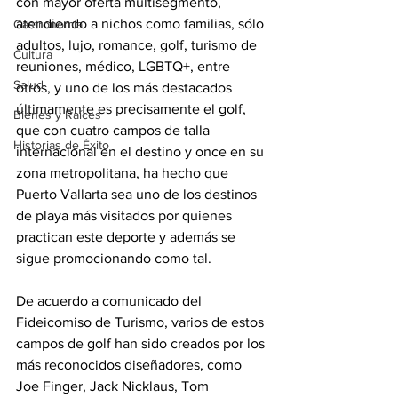
con mayor oferta multisegmento, 
atendiendo a nichos como familias, sólo 
Gastronomía
adultos, lujo, romance, golf, turismo de 
Cultura
reuniones, médico, LGBTQ+, entre 
Salud
otros, y uno de los más destacados 
últimamente es precisamente el golf, 
Bienes y Raíces
que con cuatro campos de talla 
Historias de Éxito
internacional en el destino y once en su 
zona metropolitana, ha hecho que 
Puerto Vallarta sea uno de los destinos 
de playa más visitados por quienes 
practican este deporte y además se 
sigue promocionando como tal.
De
 acuerdo a comunicado del 
Fideicomiso de Turismo, v
arios de estos 
campos de golf han sido creados por los 
más reconocidos diseñadores, como 
Joe Finger, Jack Nicklaus, Tom 