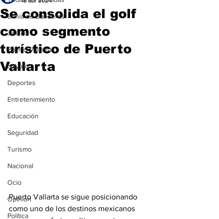
18 abr 2024
Se consolida el golf
Bahía de Banderas
como segmento
Jalisco
turístico de Puerto
Puerto Vallarta
Vallarta
Nayarit
Deportes
Entretenimiento
Educación
Seguridad
Turismo
Nacional
Ocio
Puerto Vallarta 
se sigue posicionando 
Opinión
como uno de los destinos mexicanos 
Política