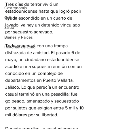
Tres días de terror vivió un 
Gastronomía
estadounidense hasta que logró pedir 
Cultura
ayuda escondido en un cuarto de 
lavado; ya hay un detenido vinculado 
Salud
por secuestro agravado.
Bienes y Raíces
Todo comenzó con una trampa 
Historias de Éxito
disfrazada de amistad. El pasado 6 de 
mayo, un ciudadano estadounidense 
acudió a una supuesta reunión con un 
conocido en un complejo de 
departamentos en Puerto Vallarta, 
Jalisco. Lo que parecía un encuentro 
casual terminó en una pesadilla: fue 
golpeado, amenazado y secuestrado 
por sujetos que exigían entre 5 mil y 10 
mil dólares por su libertad.
Durante tres días, lo mantuvieron en 