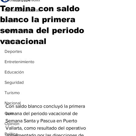
1 abr 2024
Termina con saldo
Bahía de Banderas
blanco la primera
Jalisco
semana del periodo
Puerto Vallarta
vacacional
Nayarit
Deportes
Entretenimiento
Educación
Seguridad
Turismo
Nacional
Con saldo blanco concluyó la primera 
semana del periodo vacacional de 
Ocio
Semana Santa y Pascua en Puerto 
Opinión
Vallarta, como resultado del operativo 
Política
implementado por las direcciones de 