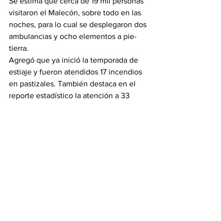
Se estima que cerca de 19 mil personas 
visitaron el Malecón, sobre todo en las 
noches, para lo cual se desplegaron dos 
ambulancias y ocho elementos a pie-
tierra.
Agregó que ya inició la temporada de 
estiaje y fueron atendidos 17 incendios 
en pastizales. También destaca en el 
reporte estadístico la atención a 33 
choques vehiculares, dos volcaduras y 
dos accidentes de motociclistas, así 
como cuatro menores extraviados que 
fueron localizados y entregados a sus 
familiares.
Esta semana de Pascua se continuarán 
implementando las acciones de este 
operativo vacacional.