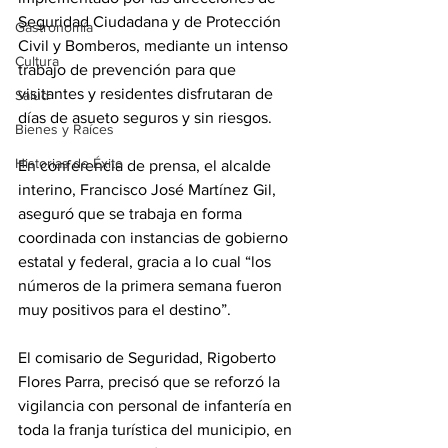
Seguridad Ciudadana y de Protección 
Gastronomía
Civil y Bomberos, mediante un intenso 
Cultura
trabajo de prevención para que 
visitantes y residentes disfrutaran de 
Salud
días de asueto seguros y sin riesgos.
Bienes y Raíces
Historias de Éxito
En conferencia de prensa, el alcalde 
interino, Francisco José Martínez Gil, 
aseguró que se trabaja en forma 
coordinada con instancias de gobierno 
estatal y federal, gracia a lo cual “los 
números de la primera semana fueron 
muy positivos para el destino”.
El comisario de Seguridad, Rigoberto 
Flores Parra, precisó que se reforzó la 
vigilancia con personal de infantería en 
toda la franja turística del municipio, en 