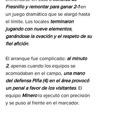
Fresnillo
y
remontar
para
ganar
2-1
 en 
un juego dramático que se alargó hasta 
el límite. Los locales 
terminaron
jugando
con
nueve
elementos
, 
ganándose la
ovación
y
el
respeto
de
su
fiel
afición
.
El arranque fue complicado: 
al
minuto
2
, apenas cuando los equipos se 
acomodaban en el campo, 
una
mano
del
defensa
Piña
(4)
en
el
área
provocó
un
penal
a
favor
de
los
visitantes
. El 
equipo 
Minero
 lo ejecutó con precisión 
y se puso al frente en el marcador.