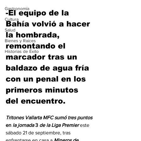
Gastronomía
-El equipo de la 
Cultura
Bahía volvió a hacer 
Salud
la hombrada, 
Bienes y Raíces
remontando el 
Historias de Éxito
marcador tras un 
baldazo de agua fría 
con un penal en los 
primeros minutos 
del encuentro.
Tritones
Vallarta
MFC
sumó
tres
puntos
en
la
jornada
3
de
la
Liga
Premier
 este 
sábado 21 de septiembre, tras 
enfrentarse en casa a 
Mineros
de