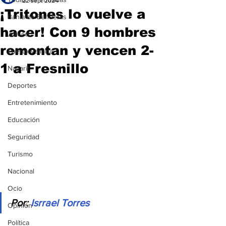
22 sept 2024
¡Tritones lo vuelve a
Bahía de Banderas
hacer! Con 9 hombres
Jalisco
remontan y vencen 2-
Puerto Vallarta
1 a Fresnillo
Nayarit
Deportes
Entretenimiento
Educación
Seguridad
Turismo
Nacional
Ocio
Por: 
Isrrael
Torres
Opinión
Política