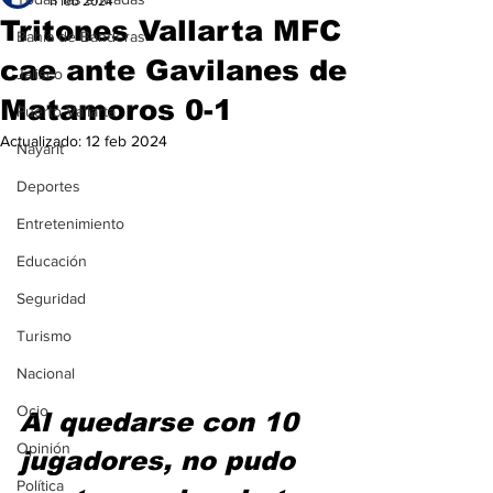
11 feb 2024
Tritones Vallarta MFC
Bahía de Banderas
cae ante Gavilanes de
Jalisco
Matamoros 0-1
Puerto Vallarta
Actualizado:
12 feb 2024
Nayarit
Deportes
Entretenimiento
Educación
Seguridad
Turismo
Nacional
Ocio
Al quedarse con 10 
Opinión
jugadores, no pudo 
Política