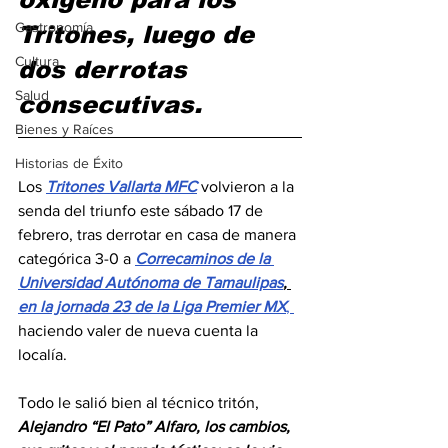
Gastronomía
Tritones, luego de 
Cultura
dos derrotas 
Salud
consecutivas. 
Bienes y Raíces
Historias de Éxito
Los 
Tritones Vallarta MFC
 volvieron a la 
senda del triunfo este sábado 17 de 
febrero, tras derrotar en casa de manera 
categórica 3-0 a 
Correcaminos de la 
Universidad Autónoma de Tamaulipas
, 
en la jornada 23 de la Liga Premier MX
, 
haciendo valer de nueva cuenta la 
localía.
Todo le salió bien al técnico tritón, 
Alejandro “El Pato” Alfaro, los cambios, 