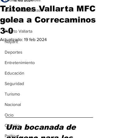
18 feb 2024
Tritones Vallarta MFC
Bahía de Banderas
golea a Correcaminos
Jalisco
3-0
Puerto Vallarta
Actualizado:
19 feb 2024
Nayarit
Deportes
Entretenimiento
Educación
Seguridad
Turismo
Nacional
Ocio
Opinión
Una bocanada de 
Política
oxígeno para los 