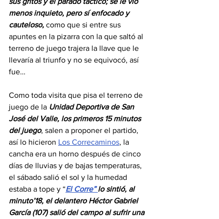
sus gritos y el parado táctico; se le vio 
menos inquieto, pero sí enfocado y 
cauteloso, 
como que si entre sus 
apuntes en la pizarra con la que saltó al 
terreno de juego trajera la llave que le 
llevaría al triunfo y no se equivocó, así 
fue…
Como toda visita que pisa el terreno de 
juego de la 
Unidad Deportiva de San 
José del Valle, los primeros 15 minutos 
del juego
, salen a proponer el partido, 
así lo hicieron 
Los Correcaminos
, la 
cancha era un horno después de cinco 
días de lluvias y de bajas temperaturas, 
el sábado salió el sol y la humedad 
estaba a tope y “
El Corre” 
lo sintió, al 
minuto’18, el delantero Héctor Gabriel 
García (107) salió del campo al sufrir una 