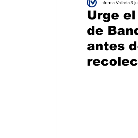
Informa Vallarta
3 j
Educación
Seguridad
T
Urge el
de Band
Salud
Bienes y Raíces
H
antes d
recolec