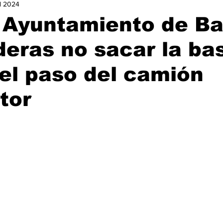
ul 2024
urismo
Nacional
Ocio
Opinión
Política
Ga
 Ayuntamiento de Ba
eras no sacar la ba
istorias de Éxito
el paso del camión
tor