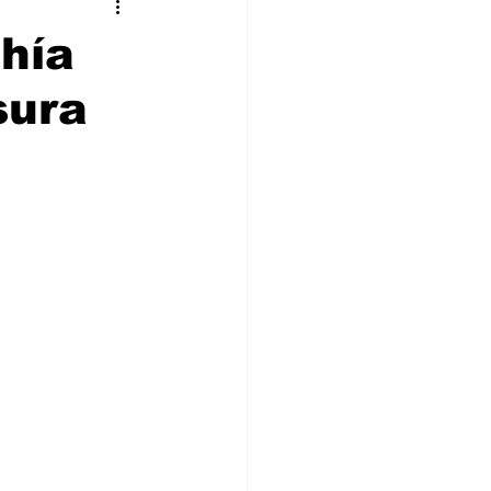
stronomía
Cultura
hía
sura