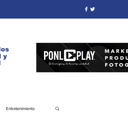
dos
 y
d
Entretenimiento