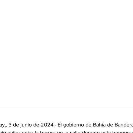
., 3 de junio de 2024.- El gobierno de Bahía de Banderas 
io evitar dejar la basura en la calle durante esta temporad