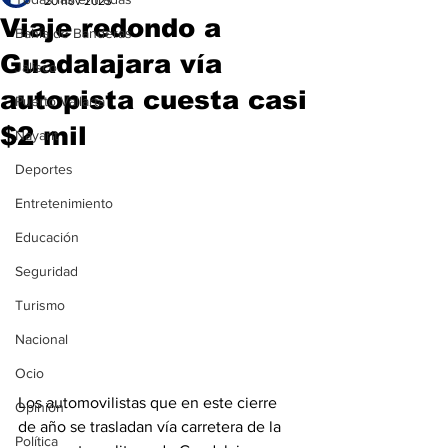
20 nov 2023
Viaje redondo a
Bahía de Banderas
Guadalajara vía
Jalisco
autopista cuesta casi
Puerto Vallarta
$2 mil
Nayarit
Deportes
Entretenimiento
Educación
Seguridad
Turismo
Nacional
Ocio
Los automovilistas que en este cierre 
Opinión
de año se trasladan vía carretera de la 
Política