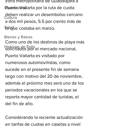
zona metropolitana de Guadalajara a 
Puerto Vallarta por la ruta de cuota 
Gastronomía
deben realizar un desembolso cercano 
Cultura
a dos mil pesos, 5.5 por ciento más de 
Salud
lo que costaba en marzo.
Bienes y Raíces
Como uno de los destinos de playa más 
Historias de Éxito
solicitados por el mercado nacional, 
Puerto Vallarta es visitado por 
numerosos automovilistas, como 
sucede en el presente fin de semana 
largo con motivo del 20 de noviembre, 
además el próximo mes será uno de los 
periodos vacacionales en los que se 
reporta mayor cantidad de turistas, el 
del fin de año.
Considerando la reciente actualización 
en tarifas de cuotas en casetas a nivel 