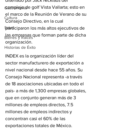
diseñado por Jack Nicklaus del 
complejo de golf Vista Vallarta; esto en 
Gastronomía
el marco de la Reunión de Verano de su 
Cultura
Consejo Directivo, en la cual 
Salud
participaron los más altos ejecutivos de 
las empresas que forman parte de dicha 
Bienes y Raíces
organización.
Historias de Éxito
INDEX es la organización líder del 
sector manufacturero de exportación a 
nivel nacional desde hace 55 años. Su 
Consejo Nacional representa -a través 
de 18 asociaciones ubicadas en todo el 
país- a más de 1,300 empresas globales, 
que en conjunto generan más de 3 
millones de empleos directos, 7.5 
millones de empleos indirectos y 
concentran casi el 60% de las 
exportaciones totales de México.