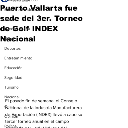
22 jul 2024
Puerto Vallarta fue
Bahía de Banderas
sede del 3er. Torneo
Jalisco
de Golf INDEX
Puerto Vallarta
Nacional
Nayarit
Deportes
Entretenimiento
Educación
Seguridad
Turismo
Nacional
El pasado fin de semana, el Consejo 
Ocio
Nacional de la Industria Manufacturera 
de Exportación (INDEX) llevó a cabo su 
Opinión
tercer torneo anual en el campo 
Política